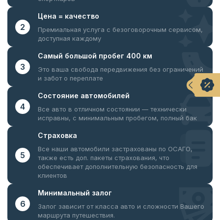
Цена =
качество
2
Премиальная услуга с безоговорочным
сервисом,
доступная каждому
Самый большой
пробег 400 км
3
Это ваша свобода передвижения
без ограничений
и забот о переплате
Состояние
автомобилей
4
Все авто в отличном состоянии —
технически
исправны, с минимальным пробегом, полный бак
Страховка
Все наши автомобили застрахованы по ОСАГО,
5
также есть доп. пакеты страхования, что
обеспечивает дополнительную безопасность для
клиентов
Минимальный
залог
6
Залог зависит от класса авто и сложности Вашего
маршрута путешествия.