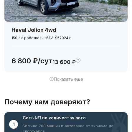
Haval Jolion 4wd
150 л.с.
робот
полный
АИ-95
2024 г.
6 800 ₽/сут
?
13 600 ₽
Показать еще
Почему нам доверяют?
Сеть №1
по количеству авто
1
Больше 700 машин в автопарке
от эконома до
спорткаров