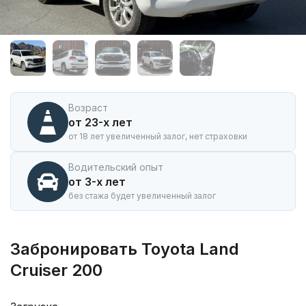
Аренда
автомобиля
Toyota
Land
Cruiser
200
в
Возраст
Горно-
от 23-х лет
Алтайске
от 18 лет увеличенный залог, нет страховки
Водительский опыт
от 3-х лет
без стажа будет увеличенный залог
Забронировать Toyota Land
Cruiser 200