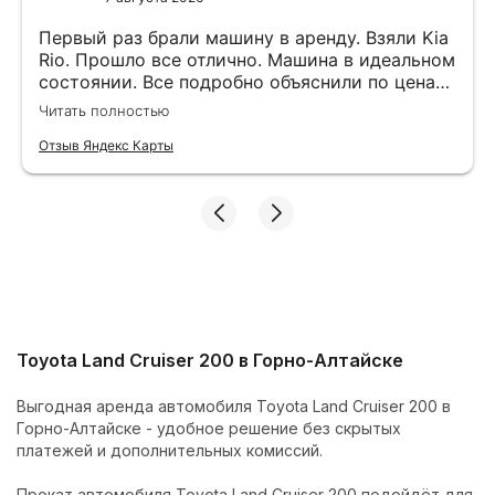
Первый раз брали машину в аренду. Взяли Kia
Rio. Прошло все отлично. Машина в идеальном
состоянии. Все подробно объяснили по ценам,
подсказали маршрут. Оставляли залог на
Читать полностью
штрафы. После 10 рабочих дней вернули.
Отзыв Яндекс Карты
Toyota Land Cruiser 200 в Горно-Алтайске
Выгодная аренда автомобиля Toyota Land Cruiser 200 в
Горно-Алтайске - удобное решение без скрытых
платежей и дополнительных комиссий.
Прокат автомобиля Toyota Land Cruiser 200 подойдёт для