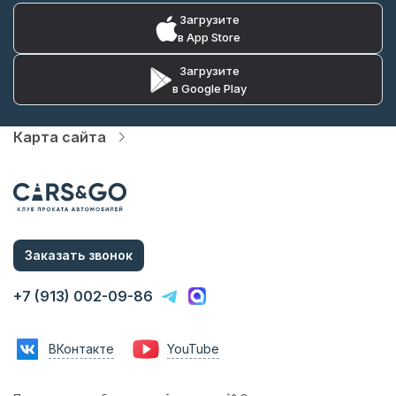
Загрузите
в App Store
Загрузите
в Google Play
Карта сайта
Автопарк
Цены
Услуги
Акции
О компании
Статьи и Новости
Заказать звонок
Контакты
Аренда с водителем
+7 (913) 002-09-86
Аренда без водителя
Трансфер в аэропорт
Трансфер в гостиницу
ВКонтакте
YouTube
Инвестиции в прокат
Франшиза
Фотосессии с авто