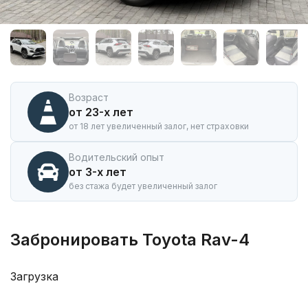
Аренда
автомобиля
Toyota
Rav-
4
в
Горно-
Возраст
Алтайске
от 23-х лет
от 18 лет увеличенный залог, нет страховки
Водительский опыт
от 3-х лет
без стажа будет увеличенный залог
Забронировать Toyota Rav-4
Загрузка