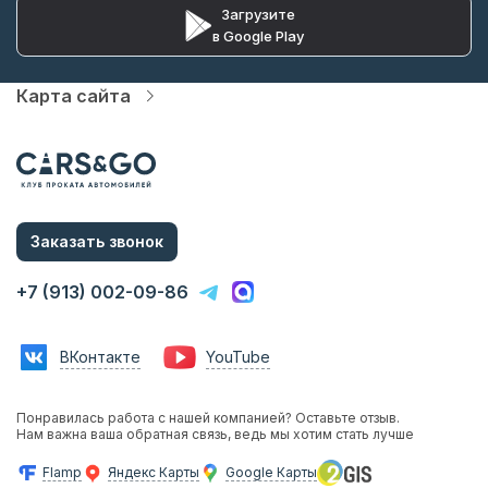
Загрузите
в Google Play
Карта сайта
Автопарк
Цены
Услуги
Акции
О компании
Статьи и Новости
Заказать звонок
Контакты
Аренда с водителем
+7 (913) 002-09-86
Аренда без водителя
Трансфер в аэропорт
Трансфер в гостиницу
ВКонтакте
YouTube
Инвестиции в прокат
Франшиза
Фотосессии с авто
Понравилась работа с нашей компанией? Оставьте отзыв.
Аренда авто на мероприятия
Нам важна ваша обратная связь, ведь мы хотим стать лучше
Эконом
Бизнес
Flamp
Яндекс Карты
Google Карты