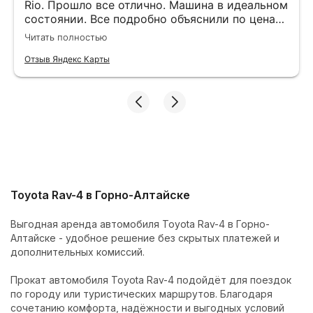
Rio. Прошло все отлично. Машина в идеальном
состоянии. Все подробно объяснили по ценам,
подсказали маршрут. Оставляли залог на
Читать полностью
штрафы. После 10 рабочих дней вернули.
Отзыв Яндекс Карты
Toyota Rav-4 в Горно-Алтайске
Выгодная аренда автомобиля Toyota Rav-4 в Горно-
Алтайске - удобное решение без скрытых платежей и
дополнительных комиссий.
Прокат автомобиля Toyota Rav-4 подойдёт для поездок
по городу или туристических маршрутов. Благодаря
сочетанию комфорта, надёжности и выгодных условий