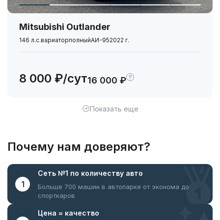
Mitsubishi Outlander
146 л.с.
вариатор
полный
АИ-95
2022 г.
8 000 ₽/сут
?
16 000 ₽
Показать еще
Почему нам доверяют?
Сеть №1
по количеству авто
1
Больше 700 машин в автопарке
от эконома до
спорткаров
Цена =
качество