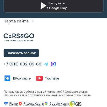
Загрузите
в Google Play
Карта сайта
Автопарк
Цены
Услуги
Акции
О компании
Статьи и Новости
Заказать звонок
Контакты
Аренда с водителем
+7 (913) 002-09-86
Аренда без водителя
Трансфер в аэропорт
Трансфер в гостиницу
ВКонтакте
YouTube
Инвестиции в прокат
Франшиза
Фотосессии с авто
Понравилась работа с нашей компанией? Оставьте отзыв.
Аренда авто на мероприятия
Нам важна ваша обратная связь, ведь мы хотим стать лучше
Эконом
Бизнес
Flamp
Яндекс Карты
Google Карты