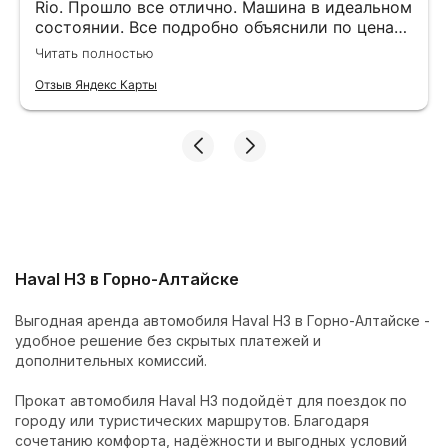
Rio. Прошло все отлично. Машина в идеальном
состоянии. Все подробно объяснили по ценам,
подсказали маршрут. Оставляли залог на
Читать полностью
штрафы. После 10 рабочих дней вернули.
Отзыв Яндекс Карты
Haval H3 в Горно-Алтайске
Выгодная аренда автомобиля Haval H3 в Горно-Алтайске -
удобное решение без скрытых платежей и
дополнительных комиссий.
Прокат автомобиля Haval H3 подойдёт для поездок по
городу или туристических маршрутов. Благодаря
сочетанию комфорта, надёжности и выгодных условий