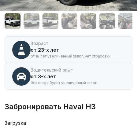
Аренда
автомобиля
Haval
H3
в
Горно-
Алтайске
Возраст
от 23-х лет
от 18 лет увеличенный залог, нет страховки
Водительский опыт
от 3-х лет
без стажа будет увеличенный залог
Забронировать Haval H3
Загрузка