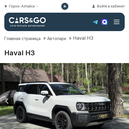
Горно-Алтайск
Войти в кабинет
»
»
Haval H3
Главная страница
Автопарк
Haval H3