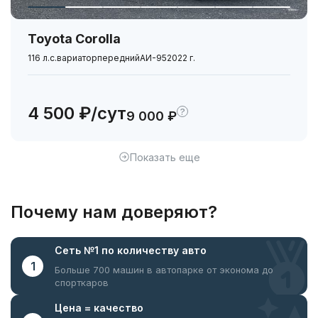
Toyota Corolla
116 л.с.
вариатор
передний
АИ-95
2022 г.
4 500 ₽/сут
?
9 000 ₽
Показать еще
Почему нам доверяют?
Сеть №1
по количеству авто
1
Больше 700 машин в автопарке
от эконома до
спорткаров
Цена =
качество