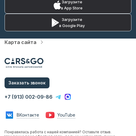
Загрузите
в App Store
Загрузите
в Google Play
Карта сайта
Автопарк
Цены
Услуги
Акции
О компании
Статьи и Новости
Заказать звонок
Контакты
Аренда с водителем
+7 (913) 002-09-86
Аренда без водителя
Трансфер в аэропорт
Трансфер в гостиницу
ВКонтакте
YouTube
Инвестиции в прокат
Франшиза
Фотосессии с авто
Понравилась работа с нашей компанией? Оставьте отзыв.
Аренда авто на мероприятия