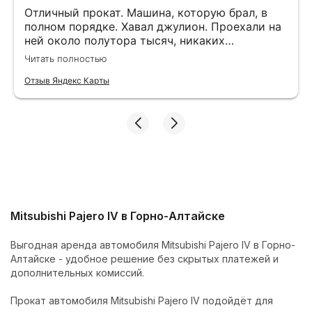
Отличный прокат. Машина, которую брал, в
полном порядке. Хавал джулион. Проехали на
ней около полутора тысяч, никаких
нареканий. Алтай прекрасен, и надо
Читать полностью
обязательно брать авто, чтобы увидеть все
прелести и красоты.
Отзыв Яндекс Карты
Mitsubishi Pajero IV в Горно-Алтайске
Выгодная аренда автомобиля Mitsubishi Pajero IV в Горно-
Алтайске - удобное решение без скрытых платежей и
дополнительных комиссий.
Прокат автомобиля Mitsubishi Pajero IV подойдёт для