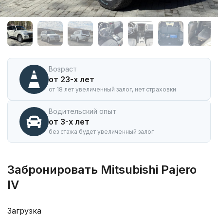
Аренда
автомобиля
Mitsubishi
Pajero
IV
в
Горно-
Возраст
Алтайске
от 23-х лет
от 18 лет увеличенный залог, нет страховки
Водительский опыт
от 3-х лет
без стажа будет увеличенный залог
Забронировать Mitsubishi Pajero
IV
Загрузка