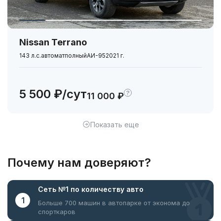
Nissan Terrano
143 л.с.
автомат
полный
АИ-95
2021 г.
5 500 ₽/сут
?
11 000 ₽
Показать еще
Почему нам доверяют?
Сеть №1
по количеству авто
1
Больше 700 машин в автопарке
от эконома до
спорткаров