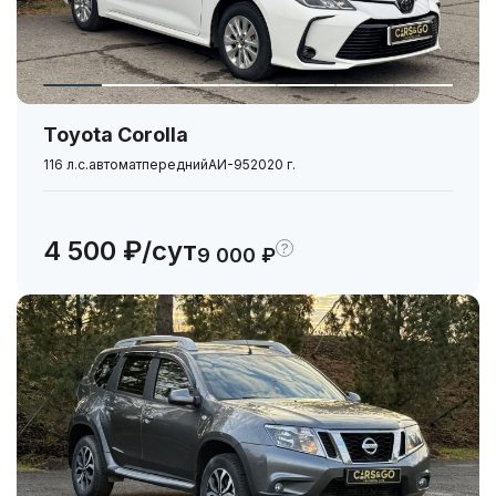
Набор автомобилиста
Toyota Corolla
116 л.с.
автомат
передний
АИ-95
2020 г.
4 500 ₽/сут
?
9 000 ₽