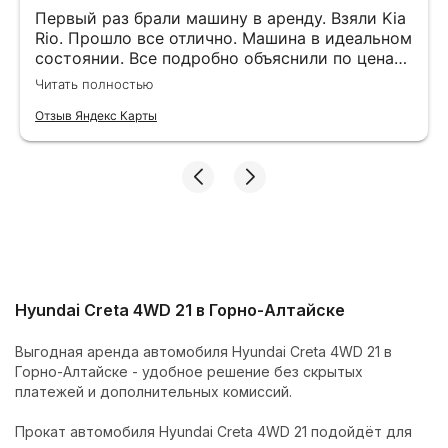
Первый раз брали машину в аренду. Взяли Kia
Rio. Прошло все отлично. Машина в идеальном
состоянии. Все подробно объяснили по ценам,
подсказали маршрут. Оставляли залог на
Читать полностью
штрафы. После 10 рабочих дней вернули.
Отзыв Яндекс Карты
Hyundai Creta 4WD 21 в Горно-Алтайске
Выгодная аренда автомобиля Hyundai Creta 4WD 21 в
Горно-Алтайске - удобное решение без скрытых
платежей и дополнительных комиссий.
Прокат автомобиля Hyundai Creta 4WD 21 подойдёт для