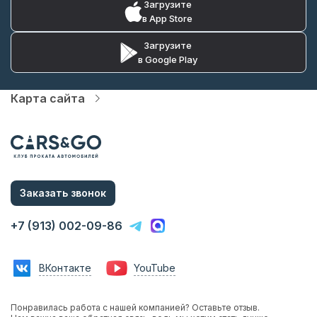
Загрузите
в App Store
Загрузите
в Google Play
Карта сайта
Автопарк
Цены
Услуги
Акции
О компании
Статьи и Новости
Заказать звонок
Контакты
Аренда с водителем
+7 (913) 002-09-86
Аренда без водителя
Трансфер в аэропорт
Трансфер в гостиницу
ВКонтакте
YouTube
Инвестиции в прокат
Франшиза
Фотосессии с авто
Понравилась работа с нашей компанией? Оставьте отзыв.
Аренда авто на мероприятия