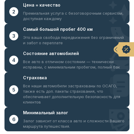
Цена =
качество
2
Премиальная услуга с безоговорочным
сервисом,
доступная каждому
Самый большой
пробег 400 км
3
Это ваша свобода передвижения
без ограничений
и забот о переплате
Состояние
автомобилей
4
Все авто в отличном состоянии —
технически
исправны, с минимальным пробегом, полный бак
Страховка
Все наши автомобили застрахованы по ОСАГО,
5
также есть доп. пакеты страхования, что
обеспечивает дополнительную безопасность для
клиентов
Минимальный
залог
6
Залог зависит от класса авто и сложности Вашего
маршрута путешествия.