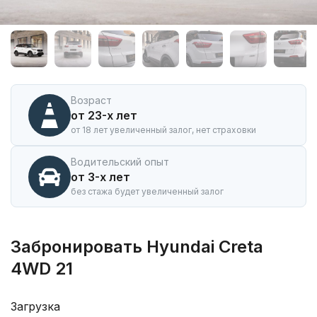
Аренда
автомобиля
Hyundai
Creta
4WD
21
в
Возраст
Горно-
от 23-х лет
Алтайске
от 18 лет увеличенный залог, нет страховки
Водительский опыт
от 3-х лет
без стажа будет увеличенный залог
Забронировать Hyundai Creta
4WD 21
Загрузка