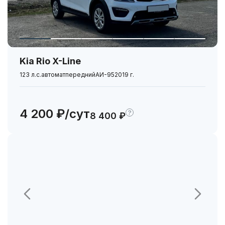
Kia Rio X-Line
123 л.с.
автомат
передний
АИ-95
2019 г.
4 200 ₽/сут
?
8 400 ₽