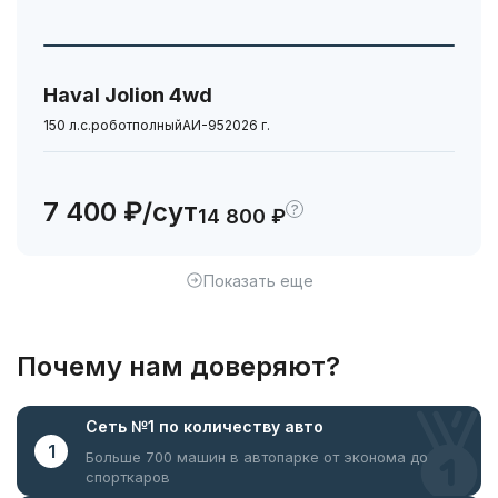
Haval Jolion 4wd
150 л.с.
робот
полный
АИ-95
2026 г.
7 400 ₽/сут
?
14 800 ₽
Показать еще
Почему нам доверяют?
Сеть №1
по количеству авто
1
Больше 700 машин в автопарке
от эконома до
спорткаров