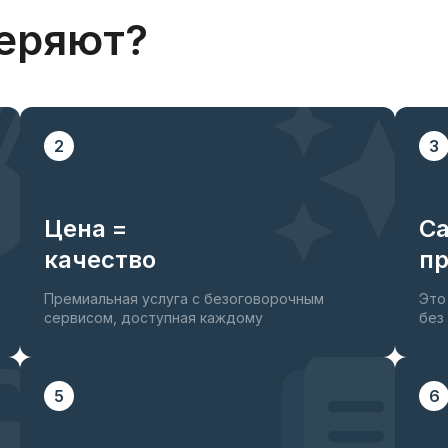
еряют?
2
3
ий
Цена =
С
качество
пр
Премиальная услуга с безоговорочным
Это
сервисом, доступная каждому
без
5
6