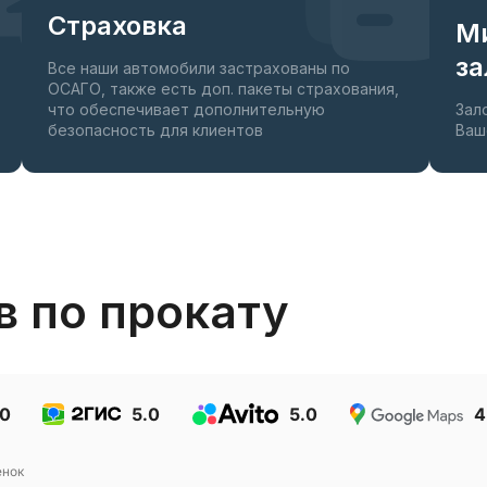
Страховка
М
за
Все наши автомобили застрахованы по
ОСАГО, также есть доп. пакеты страхования,
что обеспечивает дополнительную
Зал
 для смартфонов
безопасность для клиентов
Ваш
в по прокату
.0
5.0
5.0
4
нок