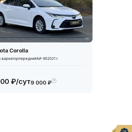
ota Corolla
с.
вариатор
передний
АИ-95
2021 г.
500 ₽/сут
?
9 000 ₽