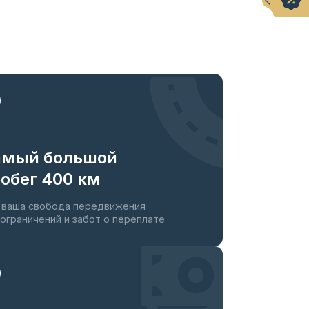
амый большой
обег 400 км
 ваша свобода передвижения
 ограничений и забот о переплате