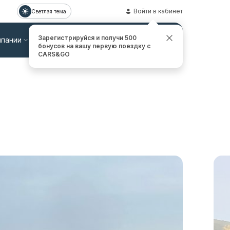
Войти в кабинет
Светлая тема
Зарегистрируйся и получи 500
мпании
Контакты
Заказать звонок
бонусов на вашу первую поездку с
CARS&GO