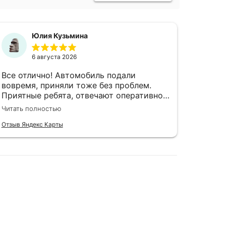
Юлия Кузьмина
6 августа 2026
Все отлично! Автомобиль подали
Брали
вовремя, приняли тоже без проблем.
сегодн
Приятные ребята, отвечают оперативно
высок
и по существу. Мне порекомендовали
Читать полностью
Читать 
именно эту фирму и я не пожалела, что
воспользовалась их услугами.
Отзыв Яндекс Карты
Отзыв Я