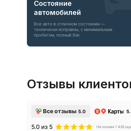
Состояние
автомобилей
Полноразмерное запасное колесо
Держатель для телефона
Все авто в отличном состоянии —
технически исправны, с минимальным
Универсальное зарядное устройство
пробегом, полный бак
Компрессор для подкачки колёс
Набор автомобилиста
Отзывы клиенто
Все отзывы
5.0
5
5.0
из 5
На основе
1 426
оце