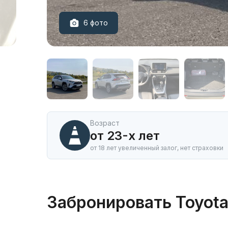
6 фото
Аренда
автомобиля
Toyota
Rav-
4
в
Горно-
Алтайске
Возраст
от 23-х лет
от 18 лет увеличенный залог, нет страховки
Забронировать Toyota