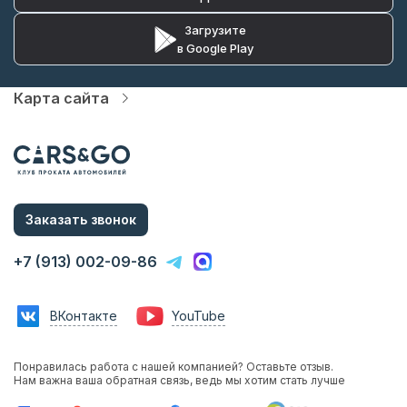
Загрузите
в Google Play
Карта сайта
Автопарк
Цены
Услуги
Акции
О компании
Статьи и Новости
Заказать звонок
Контакты
Аренда с водителем
+7 (913) 002-09-86
Аренда без водителя
Трансфер в аэропорт
Трансфер в гостиницу
ВКонтакте
YouTube
Инвестиции в прокат
Франшиза
Фотосессии с авто
Понравилась работа с нашей компанией? Оставьте отзыв.
Аренда авто на мероприятия
Нам важна ваша обратная связь, ведь мы хотим стать лучше
Эконом