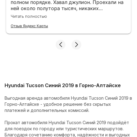
полном порядке. Хавал джулион. Проехали на
ней около полутора тысяч, никаких
нареканий. Алтай прекрасен, и надо
Читать полностью
обязательно брать авто, чтобы увидеть все
прелести и красоты.
Отзыв Яндекс Карты
Hyundai Tucson Синий 2019 в Горно-Алтайске
Выгодная аренда автомобиля Hyundai Tucson Синий 2019 в
Горно-Алтайске - удобное решение без скрытых
платежей и дополнительных комиссий.
Прокат автомобиля Hyundai Tucson Синий 2019 подойдёт
для поездок по городу или туристических маршрутов.
Благодаря сочетанию комфорта, надёжности и выгодных