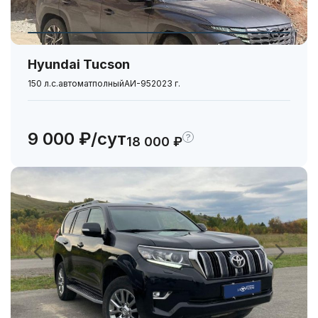
Hyundai Tucson
150 л.с.
автомат
полный
АИ-95
2023 г.
9 000 ₽/сут
?
18 000 ₽