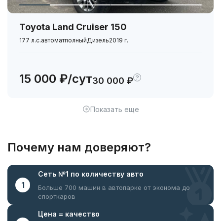
Toyota Land Cruiser 150
177 л.с.
автомат
полный
Дизель
2019 г.
15 000 ₽/сут
?
30 000 ₽
Показать еще
Почему нам доверяют?
Сеть №1
по количеству авто
1
Больше 700 машин в автопарке
от эконома до
спорткаров
Цена =
качество