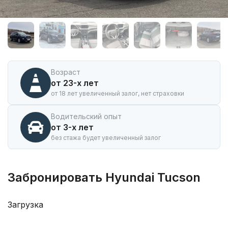
Аренда
автомобиля
Hyundai
Tucson
в
Горно-
Алтайске
Возраст
от 23-х лет
от 18 лет увеличенный залог, нет страховки
Водительский опыт
от 3-х лет
без стажа будет увеличенный залог
Забронировать Hyundai Tucson
Загрузка