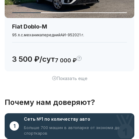
Fiat Doblo-М
95 л.с.
механика
передний
АИ-95
2021 г.
3 500 ₽/сут
?
7 000 ₽
Показать еще
Почему нам доверяют?
Сеть №1
по количеству авто
1
Больше 700 машин в автопарке
от эконома до
спорткаров