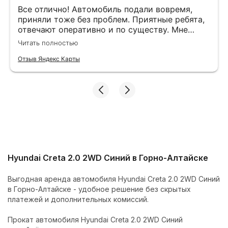
Все отлично! Автомобиль подали вовремя,
приняли тоже без проблем. Приятные ребята,
отвечают оперативно и по существу. Мне
порекомендовали именно эту фирму и я не
Читать полностью
пожалела, что воспользовалась их услугами.
Отзыв Яндекс Карты
Hyundai Creta 2.0 2WD Синий в Горно-Алтайске
Выгодная аренда автомобиля Hyundai Creta 2.0 2WD Синий
в Горно-Алтайске - удобное решение без скрытых
платежей и дополнительных комиссий.
Прокат автомобиля Hyundai Creta 2.0 2WD Синий