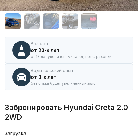
Аренда
автомобиля
Hyundai
Creta
2.0
2WD
в
Возраст
Горно-
от 23-х лет
Алтайске
от 18 лет увеличенный залог, нет страховки
Водительский опыт
от 3-х лет
без стажа будет увеличенный залог
Забронировать Hyundai Creta 2.0
2WD
Загрузка