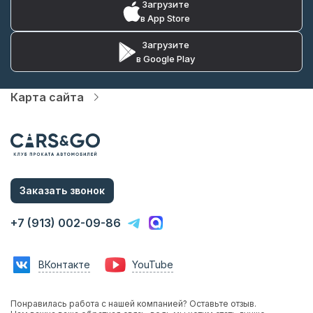
Загрузите
в App Store
Загрузите
в Google Play
Карта сайта
Автопарк
Цены
Услуги
Акции
О компании
Статьи и Новости
Заказать звонок
Контакты
Аренда с водителем
+7 (913) 002-09-86
Аренда без водителя
Трансфер в аэропорт
Трансфер в гостиницу
ВКонтакте
YouTube
Инвестиции в прокат
Франшиза
Фотосессии с авто
Понравилась работа с нашей компанией? Оставьте отзыв.
Аренда авто на мероприятия