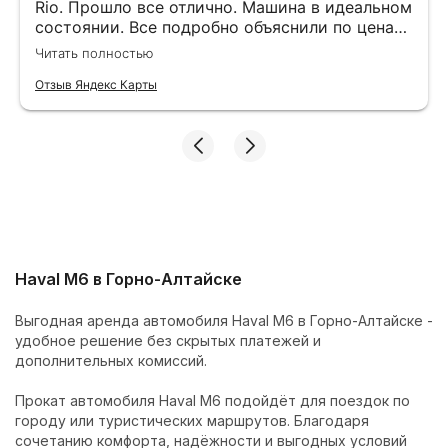
Rio. Прошло все отлично. Машина в идеальном
состоянии. Все подробно объяснили по ценам,
подсказали маршрут. Оставляли залог на
Читать полностью
штрафы. После 10 рабочих дней вернули.
Отзыв Яндекс Карты
Haval M6 в Горно-Алтайске
Выгодная аренда автомобиля Haval M6 в Горно-Алтайске -
удобное решение без скрытых платежей и
дополнительных комиссий.
Прокат автомобиля Haval M6 подойдёт для поездок по
городу или туристических маршрутов. Благодаря
сочетанию комфорта, надёжности и выгодных условий