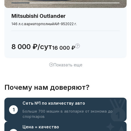
Mitsubishi Outlander
146 л.с.
вариатор
полный
АИ-95
2022 г.
8 000 ₽/сут
?
16 000 ₽
Показать еще
Почему нам доверяют?
Сеть №1
по количеству авто
1
Больше 700 машин в автопарке
от эконома до
спорткаров
Цена =
качество