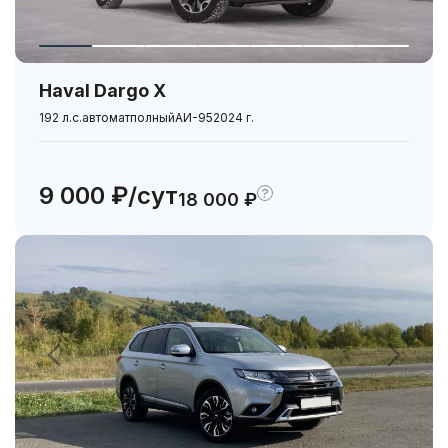
Haval Dargo Х
192 л.с.
автомат
полный
АИ-95
2024 г.
9 000 ₽/сут
?
18 000 ₽