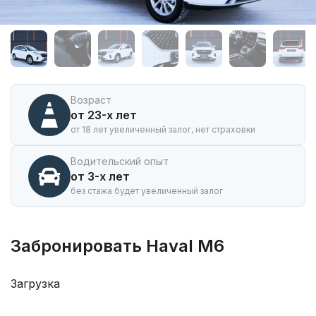
Аренда
автомобиля
Haval
M6
в
Горно-
Алтайске
Возраст
от 23-х лет
от 18 лет увеличенный залог, нет страховки
Водительский опыт
от 3-х лет
без стажа будет увеличенный залог
Забронировать Haval M6
Загрузка