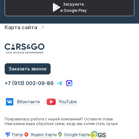
Загрузите
в Google Play
Карта сайта
Автопарк
Цены
Услуги
Акции
О компании
Статьи и Новости
Заказать звонок
Контакты
Аренда с водителем
+7 (913) 002-09-86
Аренда без водителя
Трансфер в аэропорт
Трансфер в гостиницу
ВКонтакте
YouTube
Инвестиции в прокат
Франшиза
Фотосессии с авто
Понравилась работа с нашей компанией? Оставьте отзыв.
Аренда авто на мероприятия
Нам важна ваша обратная связь, ведь мы хотим стать лучше
Эконом
Бизнес
Flamp
Яндекс Карты
Google Карты