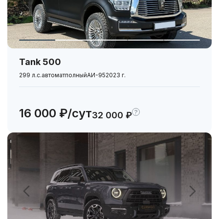
Комфорт
Подогрев сидений
Камера заднего вида
Tank 500
299 л.с.
автомат
полный
АИ-95
2023 г.
16 000 ₽/сут
?
32 000 ₽